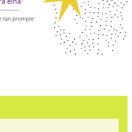
ra eina"
ue tan prompte