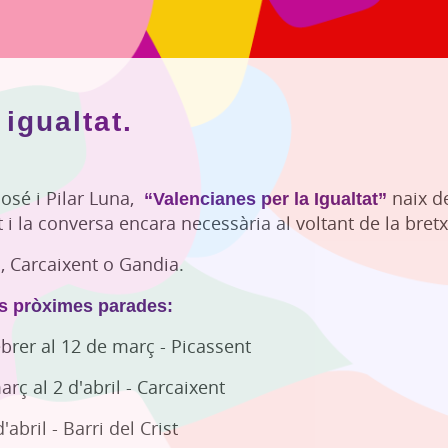
igualtat.
José i Pilar Luna,
“Valencianes per la Igualtat”
naix de
at i la conversa encara necessària al voltant de la bret
a, Carcaixent o Gandia.
es pròximes parades:
ebrer al 12 de març - Picassent
rç al 2 d'abril - Carcaixent
'abril - Barri del Crist