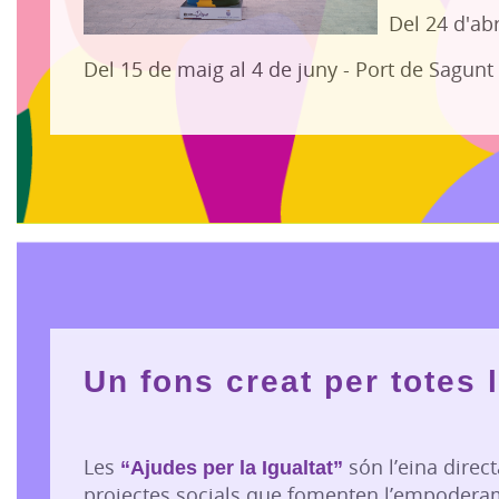
Del 24 d'abr
Del 15 de maig al 4 de juny - Port de Sagunt
Un fons creat per totes 
Les
“Ajudes per la Igualtat”
són l’eina dire
projectes socials que fomenten l’empodera