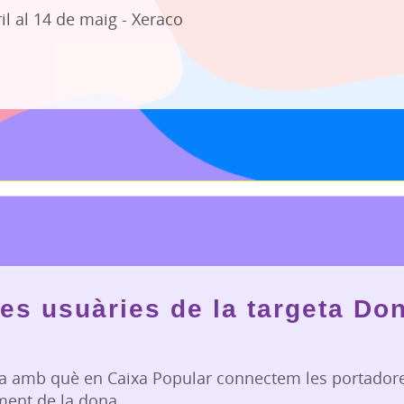
il al 14 de maig - Xeraco
les usuàries de la targeta Do
cta amb què en Caixa Popular connectem les portadore
ment de la dona.