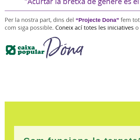
"Acurtar la bretxa de gènere és el
Per la nostra part, dins del
“Projecte Dona”
fem tot
com siga possible.
Coneix ací totes les iniciatives
o 