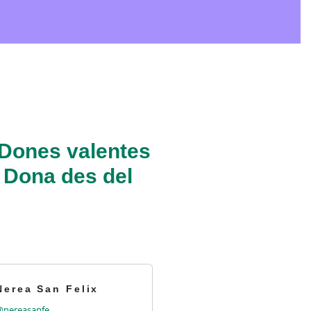
 Dones valentes
e Dona des del
Nerea San Felix
@nereasanfe