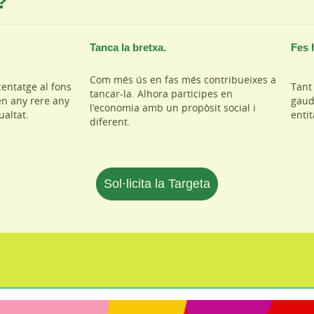
?
Tanca la bretxa.
Fes 
Com més ús en fas més contribueixes a
entatge al fons
Tant 
tancar-la. Alhora participes en
en any rere any
gaud
l’economia amb un propòsit social i
ualtat.
enti
diferent.
Sol·licita la Targeta