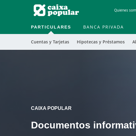
Quiénes so
PARTICULARES
BANCA PRIVADA
Cuentas y Tarjetas
Hipotecas y Préstamos
A
Cargando
contenido,
por
favor
espere...
CAIXA POPULAR
Documentos informati