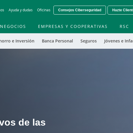
Skip
mos
Ayuda y dudas
Oficinas
Consejos Ciberseguridad
Hazte Clien
to
main
contentt
NEGOCIOS
EMPRESAS Y COOPERATIVAS
RSC
horro e Inversión
Banca Personal
Seguros
Jóvenes e Infa
vos de las