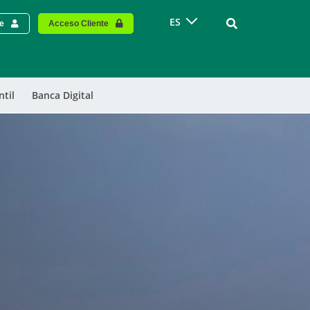
Vinculo - Buscar
ES
te
Acceso Cliente
ntil
Banca Digital