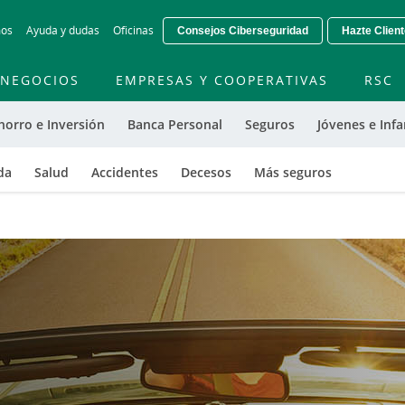
Skip
mos
Ayuda y dudas
Oficinas
Consejos Ciberseguridad
Hazte Clien
to
main
contentt
NEGOCIOS
EMPRESAS Y COOPERATIVAS
RSC
horro e Inversión
Banca Personal
Seguros
Jóvenes e Infa
da
Salud
Accidentes
Decesos
Más seguros