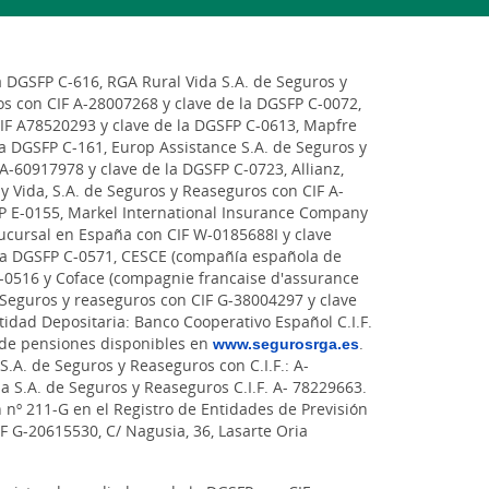
a DGSFP C-616, RGA Rural Vida S.A. de Seguros y
s con CIF A-28007268 y clave de la DGSFP C-0072,
CIF A78520293 y clave de la DGSFP C-0613, Mapfre
la DGSFP C-161, Europ Assistance S.A. de Seguros y
A-60917978 y clave de la DGSFP C-0723, Allianz,
y Vida, S.A. de Seguros y Reaseguros con CIF A-
P E-0155, Markel International Insurance Company
sucursal en España con CIF W-0185688I y clave
 la DGSFP C-0571, CESCE (compañía española de
 C-0516 y Coface (compagnie francaise d'assurance
Seguros y reaseguros con CIF G-38004297 y clave
idad Depositaria: Banco Cooperativo Español C.I.F.
 de pensiones disponibles en
www.segurosrga.es
.
S.A. de Seguros y Reaseguros con C.I.F.: A-
a S.A. de Seguros y Reaseguros C.I.F. A- 78229663.
n nº 211-G en el Registro de Entidades de Previsión
IF G-20615530, C/ Nagusia, 36, Lasarte Oria