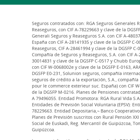
Seguros contratados con: RGA Seguros Generales Rur
Reaseguros, con CIF A-78229663 y clave de la DGSF
Generali Seguros y Reaseguros S.A. con CIF A-48037
España con CIF A-28141935 y clave de la DGSFP C-00
Reaseguros, CIF A-28461994 y clave de la DGSFP C-0
Compañía de Seguros y Reaseguros, S.A. con CIF A-2
30014831 y clave de la DGSFP C-0517 y Chubb Euro
con CIF W-0068002e y clave de la DGSFP E-0163, ARA
DGSFP E0-231, Solunion seguros, compañía internac
seguros de crédito a la exportación, S.A., compañí
pour le commerce exterieur suc. España) con CIF W
de la DGSFP M-0216. Planes de Pensiones contratado
A 79496055. Entidad Promotora: RGA Rural Vida S.
Entidades de Previsión Social Voluntaria (EPSV): Ent
78229663. Entidad Depositaria,¬ Banco Cooperativo 
Planes de Previsión suscritos con Rural Pensión XXI 
Social de Euskadi, Reg. Mercantil de Guipúzcoa, Tomo
Guipúzcoa.