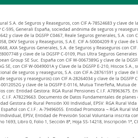
al S.A. de Seguros y Reaseguros, con CIF A-78524683 y clave de l
P C-595, Generali España, sociedad anónima de seguros y reaseguro
642 y clave de la DGSFP C0467, Reale Seguros generales, S.A. con 
58, DKV Seguros y Reaseguros, S.A.E. CIF A-50004209 R y clave de 
668, AXA Seguros Generales, S.A. de Seguros y Reaseguros con CIF 
8007748 y clave de la DGSFP C-0109, Plus Ultra Seguros Generales 
pean Group SE Suc. España con CIF W-0067389G y clave de la DGSF
G SE, con CIF W-0049001A y Clave de la DGSFP E-210, Hiscox S.A., 
ional de seguros y reaseguros, S.A. con CIF A-28761591 y clave de
a de seguros y reaseguros) con CIF A-28264034 y clave de la DGSFP
-0012052G y clave de la DGSFP E-0116, Mutua Tinerfeña, Mutua de 
s con: Entidad Gestora: RGA Rural Pensiones C.I.F. A78963675. Ent
A. C.I.F. A78229663. Documento de Datos Fundamentales de planes
idad Gestora de Rural Pensión XXI Individual, EPSV: RGA Rural Vida 
Español con C.I.F.: A-79496055. Entidad Promotora ¬ RGA Rural Vid
Individual, EPSV, Entidad de Previsión Social Voluntaria inscrita co
 1693, Libro 0, Folio 1, Sección 8ª, Hoja SS-14218, Inscripción 1ª, C