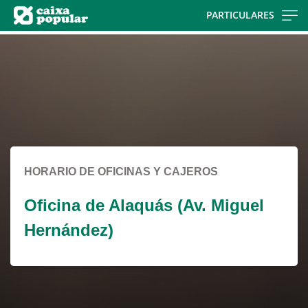
Skip
PARTICULARES
to
Cargando
main
contenido,
contentt
por
favor
espere...
HORARIO DE OFICINAS Y CAJEROS
Oficina de Alaquás (Av. Miguel
Hernández)