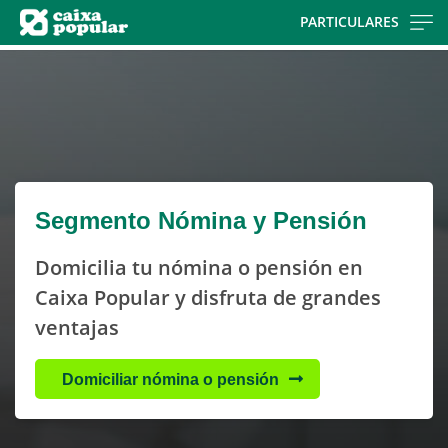
Skip
PARTICULARES
to
Cargando
main
contenido,
contentt
por
favor
espere...
Segmento Nómina y Pensión
Domicilia tu nómina o pensión en
Caixa Popular y disfruta de grandes
ventajas
Domiciliar nómina o pensión