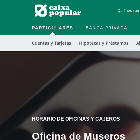
Quiénes so
PARTICULARES
BANCA PRIVADA
Cuentas y Tarjetas
Hipotecas y Préstamos
A
Cargando
contenido,
por
favor
espere...
HORARIO DE OFICINAS Y CAJEROS
Oficina de Museros