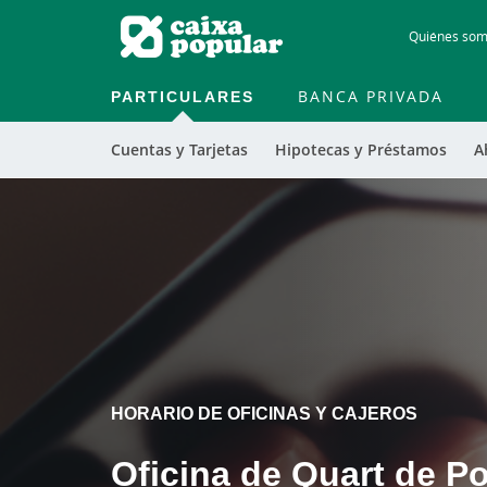
Quiénes so
PARTICULARES
BANCA PRIVADA
Cuentas y Tarjetas
Hipotecas y Préstamos
A
Cargando
contenido,
por
favor
espere...
HORARIO DE OFICINAS Y CAJEROS
Oficina de Quart de Po