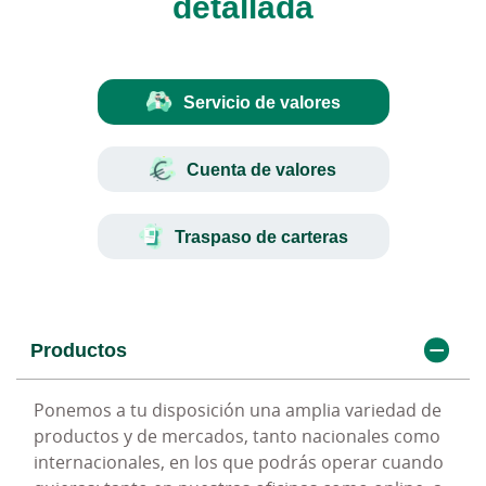
detallada
Servicio de valores
Cuenta de valores
Traspaso de carteras
Productos
¿Quién puede contratarla?
¿Dónde puedo solicitarlo?
Ponemos a tu disposición una amplia variedad de
Cualquier persona, mayor de edad, puede invertir
Podrás solicitarlo tanto en oficina como en
productos y de mercados, tanto nacionales como
en Bolsa. Si buscas rentabilidad para tus ahorros
Ruralvía. En Ruralvía podrás solicitar el traspaso de
internacionales, en los que podrás operar cuando
la inversión en acciones puede ser una opción a
títulos de renta variable nacional que tengas en