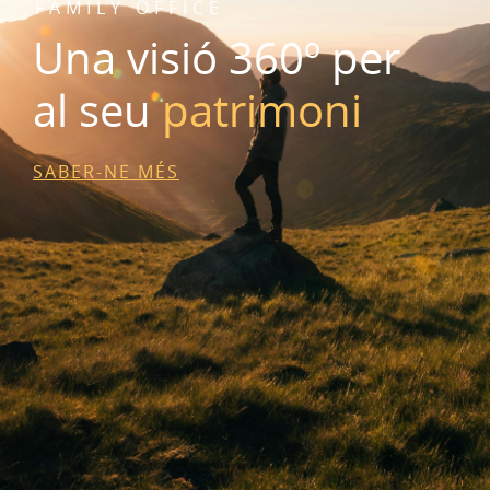
FAMILY OFFICE
Una visió 360º per
al seu
patrimoni
SABER-NE MÉS