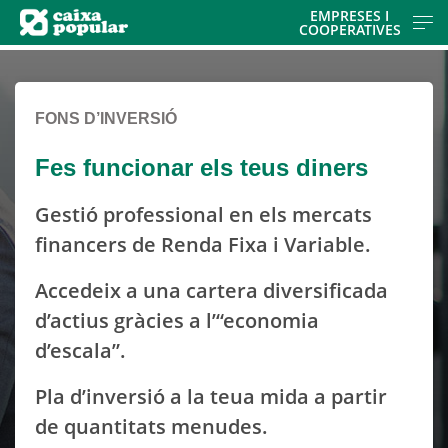
Skip
EMPRESES I
COOPERATIVES
to
Cargando
main
contenido,
contentt
por
FONS D’INVERSIÓ
favor
espere...
Fes funcionar els teus diners
Gestió professional en els mercats
financers de Renda Fixa i Variable.
Accedeix a una cartera diversificada
d’actius gràcies a l’“economia
d’escala”.
Pla d’inversió a la teua mida a partir
de quantitats menudes.