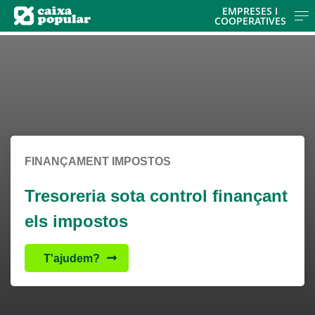
Skip to main contentt
EMPRESES I
COOPERATIVES
Cargando contenido, por favor espere...
Cargando contenido, por favor espere...
FINANÇAMENT IMPOSTOS
Tresoreria sota control finançant
els impostos
T'ajudem?