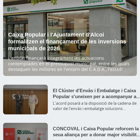
Caixa Popular i l'Ajuntament d'Alcoi
formalitzen el finançament de les inversions
municipals de 2026
L'entitat finançarà íntegrament les actuacions
contemplades en el pressupost municipal, entre les quals
destaquen les millores en l'entorn del C.A.D.A., l'estadi
municipal d'El Collao, els polígons industrials i diversos
equipaments públics.
El Clúster d'Envàs i Embalatge i Caixa
Popular s'uneixen per a acompanyar al
sector davant els nous reptes del merca
L'acord posarà a la disposició de la cadena de
valor de l'envàs i embalatge solucions
financeres i serveis especialitzats
CONCOVAL i Caixa Popular reforcen la
seua aliança per a donar major visibilita