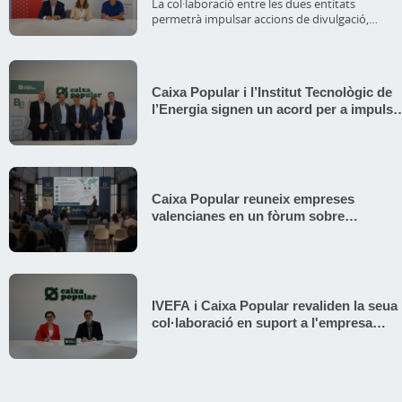
al cooperativisme valencià
La col·laboració entre les dues entitats
permetrà impulsar accions de divulgació,
reconeixement i promoció del model
cooperatiu en la Comunitat ValencianaL'acord
contempla el suport a iniciatives referents del
sector, com els Premis Pepe Miquel del
Caixa Popular i l’Institut Tecnològic de
Cooperativisme Valencià i el Dia Mundial del
l’Energia signen un acord per a impulsa
CooperativismeCONCOVAL&nbsp;i&nbsp;Caix
el finançament i el creixement
consoliden una relació iniciada en 2016 i basad
en la defensa dels valors cooperatius,
empresarial del sector
l'arrelament territorial i el compromís amb la
societat valenciana
Caixa Popular reuneix empreses
valencianes en un fòrum sobre
internacionalització d'alt nivel
IVEFA i Caixa Popular revaliden la seua
col·laboració en suport a l'empresa
familiar valenciana