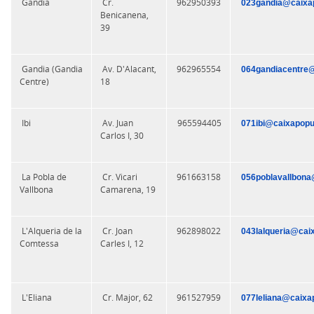
Gandia
Cr.
962950393
023gandia@caixap
Benicanena,
39
Gandia (Gandia
Av. D'Alacant,
962965554
064gandiacentre@
Centre)
18
Ibi
Av. Juan
965594405
071ibi@caixapopu
Carlos I, 30
La Pobla de
Cr. Vicari
961663158
056poblavallbona
Vallbona
Camarena, 19
L'Alqueria de la
Cr. Joan
962898022
043lalqueria@cai
Comtessa
Carles I, 12
L'Eliana
Cr. Major, 62
961527959
077leliana@caixa