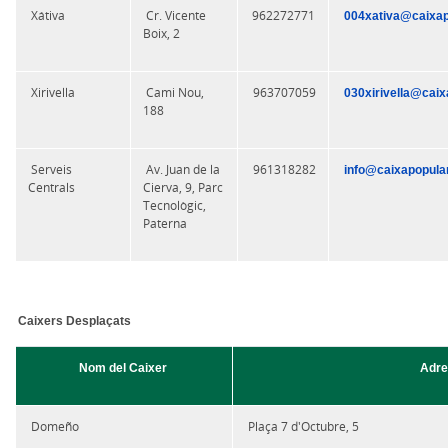
Xátiva
Cr. Vicente
962272771
004xativa@caixap
Boix, 2
Xirivella
Cami Nou,
963707059
030xirivella@caix
188
Serveis
Av. Juan de la
961318282
info@caixapopula
Centrals
Cierva, 9, Parc
Tecnològic,
Paterna
Caixers Desplaçats
Nom del Caixer
Adre
Domeño
Plaça 7 d'Octubre, 5