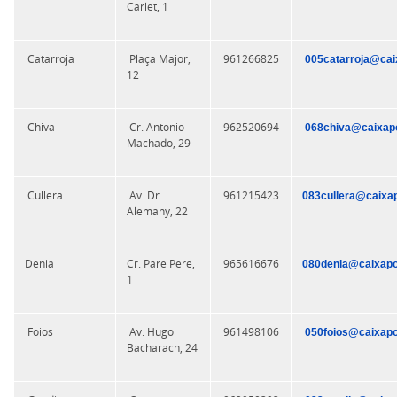
Carlet, 1
Catarroja
Plaça Major,
961266825
005catarroja@cai
12
Chiva
Cr. Antonio
962520694
068chiva@caixapo
Machado, 29
Cullera
Av. Dr.
961215423
083cullera@caixa
Alemany, 22
Dénia
Cr. Pare Pere,
965616676
080denia@caixapo
1
Foios
Av. Hugo
961498106
050foios@caixapo
Bacharach, 24