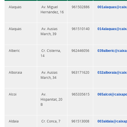
Alaquàs
Av. Miguel
961502886
001alaquas@caixa
Hernández, 16
Alaquàs
Av. Ausias
961510140
014alaquas@caixa
March, 39
Alberic
Cr. Cisterna,
962446056
039alberic@caixa
14
Alboraia
Av. Ausias
963171620
032alboraia@caix
March, 34
Alcoi
Av.
965335615
065alcoi@caixapo
Hispanitat, 20
B
Aldaia
Cr. Conca, 7
961513008
003aldaia@caixap