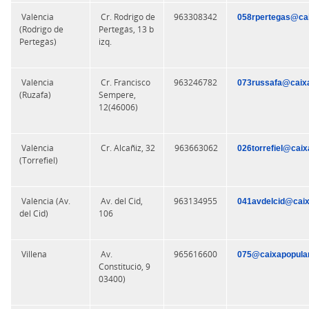
València
Cr. Rodrigo de
963308342
058rpertegas@cai
(Rodrigo de
Pertegás, 13 b
Pertegàs)
izq.
València
Cr. Francisco
963246782
073russafa@caixa
(Ruzafa)
Sempere,
12(46006)
València
Cr. Alcañiz, 32
963663062
026torrefiel@caix
(Torrefiel)
València (Av.
Av. del Cid,
963134955
041avdelcid@caix
del Cid)
106
Villena
Av.
965616600
075@caixapopular
Constitució, 9
03400)