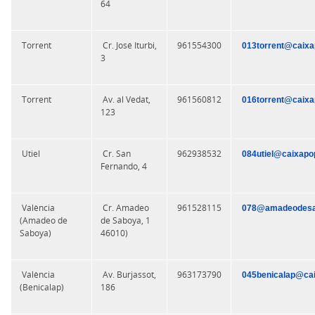
64
Torrent
Cr. José Iturbi,
961554300
013torrent@caixa
3
Torrent
Av. al Vedat,
961560812
016torrent@caixa
123
Utiel
Cr. San
962938532
084utiel@caixapo
Fernando, 4
València
Cr. Amadeo
961528115
078@amadeodesa
(Amadeo de
de Saboya, 1
Saboya)
46010)
València
Av. Burjassot,
963173790
045benicalap@cai
(Benicalap)
186