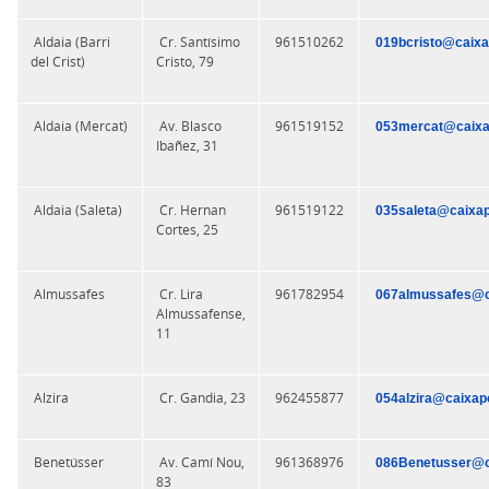
Aldaia (Barri
Cr. Santísimo
961510262
019bcristo@caixa
del Crist)
Cristo, 79
Aldaia (Mercat)
Av. Blasco
961519152
053mercat@caixa
Ibañez, 31
Aldaia (Saleta)
Cr. Hernan
961519122
035saleta@caixap
Cortes, 25
Almussafes
Cr. Lira
961782954
067almussafes@c
Almussafense,
11
Alzira
Cr. Gandia, 23
962455877
054alzira@caixap
Benetússer
Av. Camí Nou,
961368976
086Benetusser@c
83