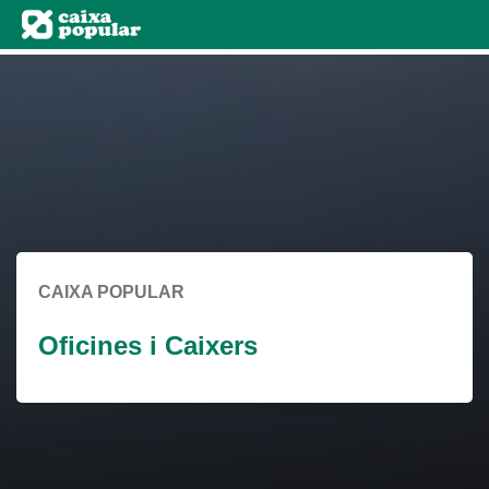
Skip
to
Cargando
main
contenido,
contentt
por
favor
espere...
CAIXA POPULAR
Oficines i Caixers