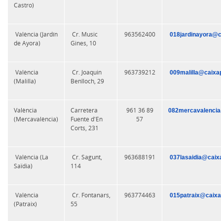
Castro)
València (Jardín
Cr. Music
963562400
018jardinayora@c
de Ayora)
Gines, 10
València
Cr. Joaquin
963739212
009malilla@caixa
(Malilla)
Benlloch, 29
València
Carretera
961 36 89
082mercavalencia
(Mercavalència)
Fuente d'En
57
Corts, 231
València (La
Cr. Sagunt,
963688191
037lasaidia@caix
Saïdia)
114
València
Cr. Fontanars,
963774463
015patraix@caixa
(Patraix)
55