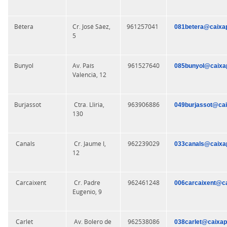
Bétera
Cr. José Sàez,
961257041
081betera@caixap
5
Bunyol
Av. País
961527640
085bunyol@caixap
Valencià, 12
Burjassot
Ctra. Lliria,
963906886
049burjassot@cai
130
Canals
Cr. Jaume I,
962239029
033canals@caixap
12
Carcaixent
Cr. Padre
962461248
006carcaixent@ca
Eugenio, 9
Carlet
Av. Bolero de
962538086
038carlet@caixap