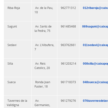
Riba-Roja
Av. de la Pau,
962771312
012ribaroja@caix
10
Sagunt
Av. Sants de
961485468
069sagunt@caixap
la Pedra, 75
Sedaví
Av. L’Albufera,
963762661
011sedavi@caixap
7
Silla
Av. Reis
961203214
008silla@caixapop
Catolics, 20
Sueca
Ronda Joan
961718373
048sueca@caixap
Fuster, 18
Tavernes de la
Av.
961279276
076tavernesdelav
Valldigna
Germanies,