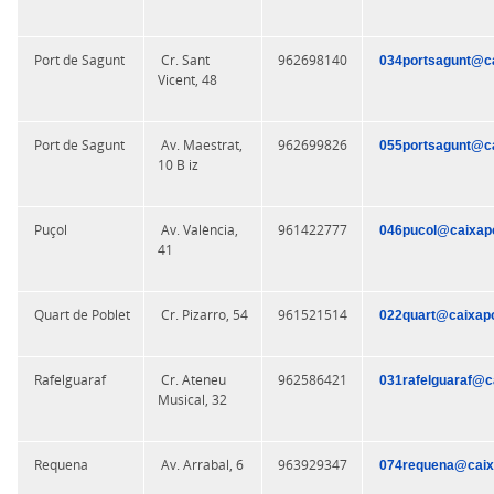
Port de Sagunt
Cr. Sant
962698140
034portsagunt@ca
Vicent, 48
Port de Sagunt
Av. Maestrat,
962699826
055portsagunt@ca
10 B iz
Puçol
Av. València,
961422777
046pucol@caixapo
41
Quart de Poblet
Cr. Pizarro, 54
961521514
022quart@caixapo
Rafelguaraf
Cr. Ateneu
962586421
031rafelguaraf@c
Musical, 32
Requena
Av. Arrabal, 6
963929347
074requena@caix