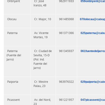
Ontinyent
Cr. José
962911933
059ontinyent@cai
Iranzo, 48
Olocau
Cr. Major, 10
961485068
070olocau@caixap
Paterna
Av. Vicente
961371366
025paterna@caixa
Mortes, 19
Paterna
Cr. Ciudad de
961345937
061fuentedeljarr
(Fuente del
Sevilla, 15-D
Jarro)
(Pol. Ind.
Fuente del
Jarro)
Paiporta
Cr. Mestre
963976322
029paiporta@caix
Palau, 23
Picassent
Av. del Nord,
961221957
047picassent@cai
23