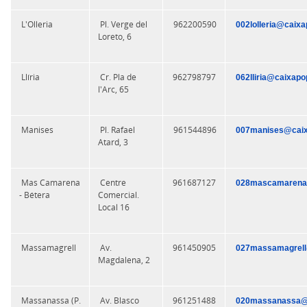
L'Olleria
Pl. Verge del
962200590
002lolleria@caixa
Loreto, 6
Llíria
Cr. Pla de
962798797
062lliria@caixapo
l'Arc, 65
Manises
Pl. Rafael
961544896
007manises@caix
Atard, 3
Mas Camarena
Centre
961687127
028mascamarena@
- Bétera
Comercial.
Local 16
Massamagrell
Av.
961450905
027massamagrell
Magdalena, 2
Massanassa (P.
Av. Blasco
961251488
020massanassa@c