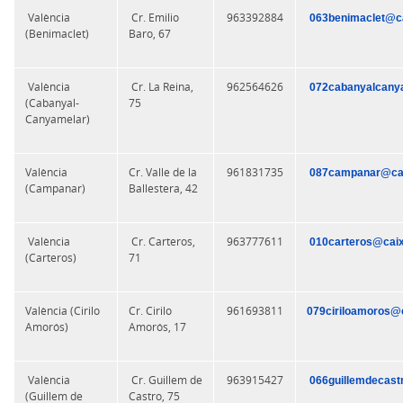
València
Cr. Emilio
963392884
063benimaclet@ca
(Benimaclet)
Baro, 67
València
Cr. La Reina,
962564626
072cabanyalcany
(Cabanyal-
75
Canyamelar)
València
Cr. Valle de la
961831735
087campanar@cai
(Campanar)
Ballestera, 42
València
Cr. Carteros,
963777611
010carteros@caix
(Carteros)
71
València (Cirilo
Cr. Cirilo
961693811
079ciriloamoros@c
Amorós)
Amorós, 17
València
Cr. Guillem de
963915427
066guillemdecast
(Guillem de
Castro, 75