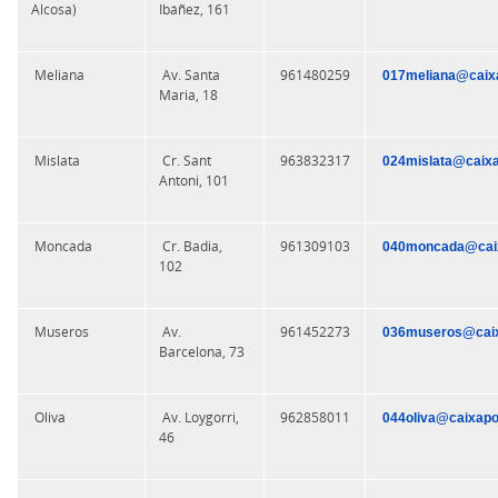
Alcosa)
Ibáñez, 161
Meliana
Av. Santa
961480259
017meliana@caixa
Maria, 18
Mislata
Cr. Sant
963832317
024mislata@caixa
Antoni, 101
Moncada
Cr. Badia,
961309103
040moncada@caix
102
Museros
Av.
961452273
036museros@caix
Barcelona, 73
Oliva
Av. Loygorri,
962858011
044oliva@caixapo
46