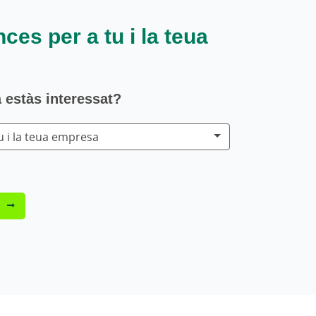
es per a tu i la teua
 estàs interessat?
 i la teua empresa