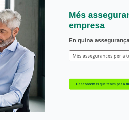
Més asseguranc
empresa
En quina assegurança
Més assegurances per a tu
Descobreix el que tenim per a tu