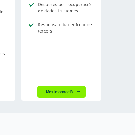
Despeses per recuperació
de dades i sistemes
de
Responsabilitat enfront de
tercers
ces
Més informació