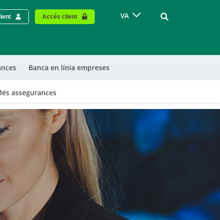
Vinculo - Buscar
VA
ient
Accés client
ances
Banca en línia empreses
és assegurances