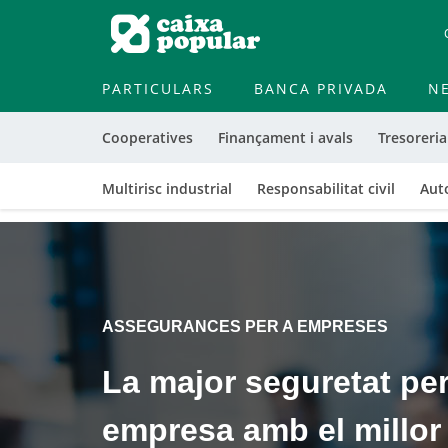
PARTICULARS
BANCA PRIVADA
N
Cooperatives
Finançament i avals
Tresoreria
Multirisc industrial
Responsabilitat civil
Aut
Cargando
contenido,
por
favor
ASSEGURANCES PER A EMPRESES
espere...
La major seguretat per
empresa amb el millo