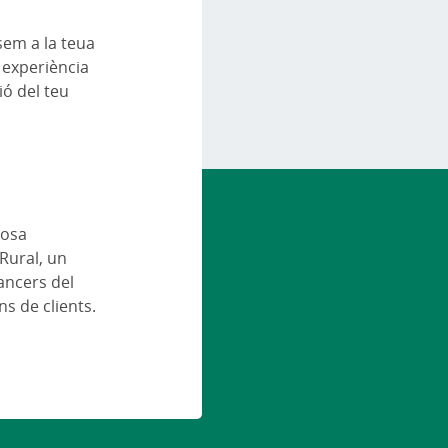
em a la teua
a experiència
ió del teu
posa
Rural, un
nancers del
s de clients.