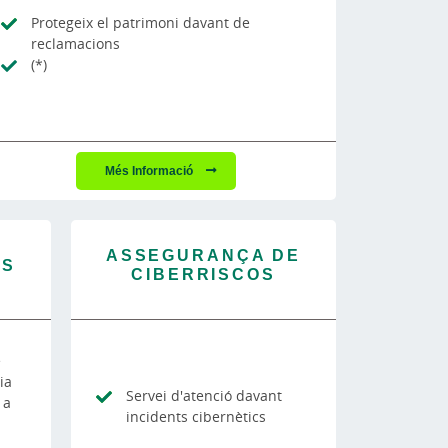
Protegeix el patrimoni davant de
reclamacions
(*)
Més Informació
ASSEGURANÇA DE
ES
CIBERRISCOS
e
ia
Servei d'atenció davant
 a
incidents cibernètics