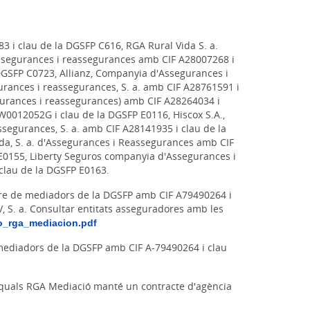
 i clau de la DGSFP C616, RGA Rural Vida S. a.
assegurances i reassegurances amb CIF A28007268 i
DGSFP C0723, Allianz, Companyia d'Assegurances i
urances i reassegurances, S. a. amb CIF A28761591 i
egurances i reassegurances) amb CIF A28264034 i
0012052G i clau de la DGSFP E0116, Hiscox S.A.,
egurances, S. a. amb CIF A28141935 i clau de la
ida, S. a. d'Assegurances i Reassegurances amb CIF
0155, Liberty Seguros companyia d'Assegurances i
clau de la DGSFP E0163.
stre de mediadors de la DGSFP amb CIF A79490264 i
V, S. a. Consultar entitats asseguradores amb les
o_rga_mediacion.pdf
e mediadors de la DGSFP amb CIF A-79490264 i clau
s quals RGA Mediació manté un contracte d'agència