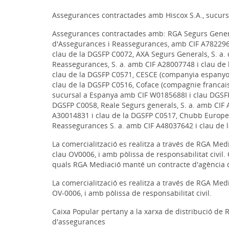
Assegurances contractades amb Hiscox S.A., sucurs
Assegurances contractades amb: RGA Segurs General
d'Assegurances i Reassegurances, amb CIF A7822966
clau de la DGSFP C0072, AXA Segurs Generals, S. a
Reassegurances, S. a. amb CIF A28007748 i clau de 
clau de la DGSFP C0571, CESCE (companyia espanyola
clau de la DGSFP C0516, Coface (compagnie francai
sucursal a Espanya amb CIF W0185688I i clau DGSFP
DGSFP C0058, Reale Segurs generals, S. a. amb CIF 
A30014831 i clau de la DGSFP C0517, Chubb Europe
Reassegurances S. a. amb CIF A48037642 i clau de
La comercialització es realitza a través de RGA Me
clau OV0006, i amb pòlissa de responsabilitat civil
quals RGA Mediació manté un contracte d'agència 
La comercialització es realitza a través de RGA Me
OV-0006, i amb pòlissa de responsabilitat civil.
Caixa Popular pertany a la xarxa de distribució d
d'assegurances