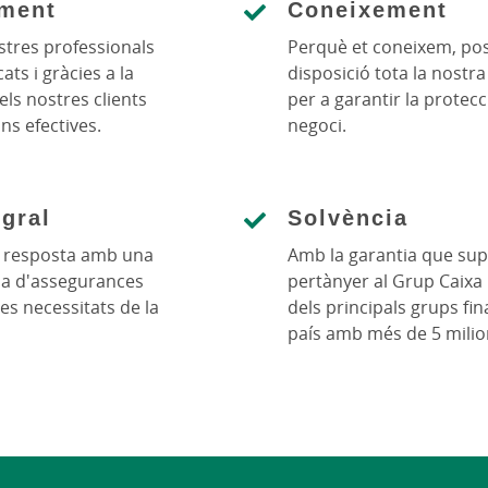
ment
Coneixement
stres professionals
Perquè et coneixem, pos
ats i gràcies a la
disposició tota la nostr
ls nostres clients
per a garantir la protecc
ons efectives.
negoci.
egral
Solvència
r resposta amb una
Amb la garantia que su
a d'assegurances
pertànyer al Grup Caixa 
es necessitats de la
dels principals grups fi
país amb més de 5 milion