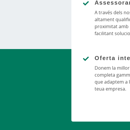
Assessora
A través dels no
altament qualific
proximitat amb e
facilitant soluci
Oferta int
Donem la millo
completa gamm
que adaptem a l
teua empresa.