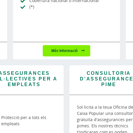
Cobertura nacional o internacional
(*)
Més Informació
ASSEGURANCES
CONSULTORIA
L·LECTIVES PER A
D'ASSEGURANC
EMPLEATS
PIME
Sol·licita a la teua Oficina d
Caixa Popular una consultor
Protecció per a tots els
gratuïta d'assegurances per
empleats
pimes. Els nostres tècnics
t'indicaran com es poden