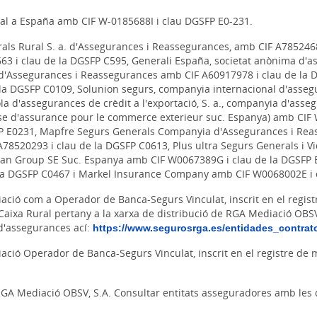
al a España amb CIF W-0185688I i clau DGSFP E0-231.
s Rural S. a. d'Assegurances i Reassegurances, amb CIF A78524683
3 i clau de la DGSFP C595, Generali España, societat anònima d'
. d'Assegurances i Reassegurances amb CIF A60917978 i clau de la 
la DGSFP C0109, Solunion segurs, companyia internacional d'asseg
 d'assegurances de crèdit a l'exportació, S. a., companyia d'ass
se d'assurance pour le commerce exterieur suc. Espanya) amb CIF W
 E0231, Mapfre Segurs Generals Companyia d'Assegurances i Reass
A78520293 i clau de la DGSFP C0613, Plus ultra Segurs Generals i V
an Group SE Suc. Espanya amb CIF W0067389G i clau de la DGSFP E
 la DGSFP C0467 i Markel Insurance Company amb CIF W0068002E i 
diació com a Operador de Banca-Segurs Vinculat, inscrit en el regi
. Caixa Rural pertany a la xarxa de distribució de RGA Mediació OBS
d'assegurances ací:
https://www.segurosrga.es/entidades_contrat
diació Operador de Banca-Segurs Vinculat, inscrit en el registre d
e RGA Mediació OBSV, S.A. Consultar entitats asseguradores amb le