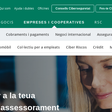
Skip
Qui som
Ajuda i dubtes
Oficines
Consells Ciberseguretat
Fes-te Cl
to
main
contentt
EGOCIS
EMPRESES I COOPERATIVES
RSC
Cobraments i pagaments
Negoci internacional
Assegur
omòbil
Col·lectiu per a empleats
Ciber Riscos
Crèdit
M
 a la teua
r assessorament