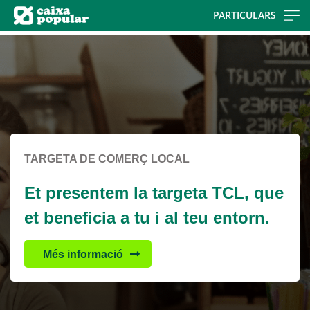
Skip
PARTICULARS
to
Cargando
main
contenido,
contentt
por
favor
espere...
TARGETA DE COMERÇ LOCAL
Et presentem la targeta TCL, que
et beneficia a tu i al teu entorn.
Més informació