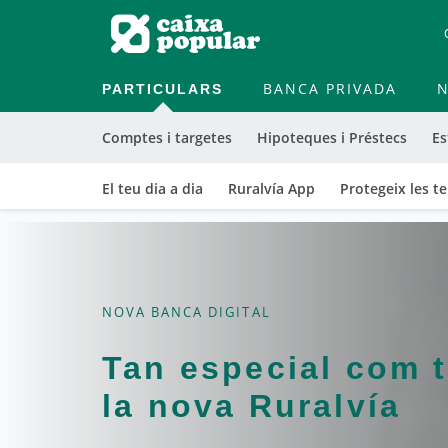
PARTICULARS
BANCA PRIVADA
N
Comptes i targetes
Hipoteques i Préstecs
Es
El teu dia a dia
Ruralvía App
Protegeix les t
NOVA BANCA DIGITAL
Tan especial com t
la nova Ruralvía