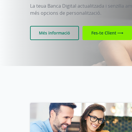
La teua Banca Digital actualitzada i senzilla am
més opcions de personalització.
Més informació
Fes-te Client