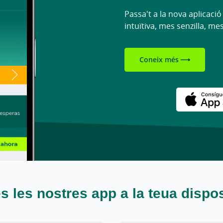
Passa't a la nova aplicació
intuïtiva, mes senzilla, me
Coneix més
Descargar en Google Play
s les nostres app a la teua dispo