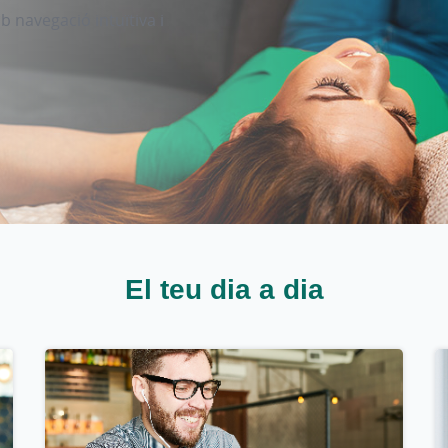
b navegació intuïtiva i
El teu dia a dia