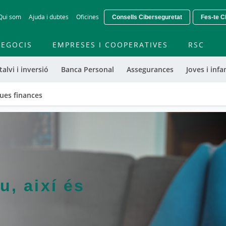
Skip
Qui som
Ajuda i dubtes
Oficines
Consells Ciberseguretat
Fes-te Cl
to
main
contentt
EGOCIS
EMPRESES I COOPERATIVES
RSC
talvi i inversió
Banca Personal
Assegurances
Joves i infan
eues finances
u, així és