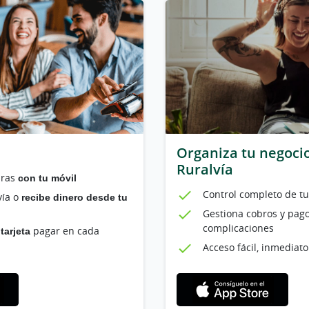
Organiza tu negoci
Ruralvía
pras
con tu móvil
Control completo de t
vía o
recibe dinero desde tu
Gestiona cobros y pago
complicaciones
tarjeta
pagar en cada
Acceso fácil, inmediato