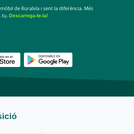
 mòbil de Ruralvía i sent la diferència. Més
s tu.
Descarrega-te-la!
sició