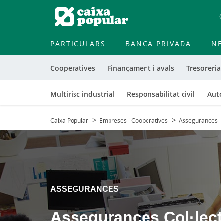
PARTICULARS
BANCA PRIVADA
N
Cooperatives
Finançament i avals
Tresoreria
Multirisc industrial
Responsabilitat civil
Aut
Caixa Popular
Empreses i Cooperatives
Assegurances
ASSEGURANCES
Assegurances Col·lect