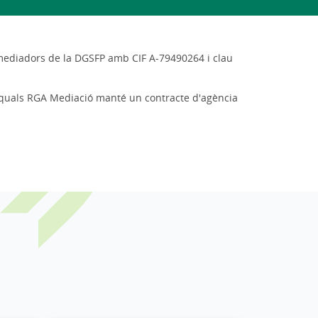
e mediadors de la DGSFP amb CIF A-79490264 i clau
s quals RGA Mediació manté un contracte d'agència