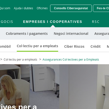
Skip
Qui som
Ajuda i dubtes
Oficines
Consells Ciberseguretat
Fes-te Cl
to
main
contentt
EGOCIS
EMPRESES I COOPERATIVES
RSC
Cobraments i pagaments
Negoci internacional
Assegur
Col·lectiu per a empleats
omòbil
Ciber Riscos
Crèdit
M
Col·lectiu per a empleats
Assegurances Col·lectives per a Empleats
ives per a