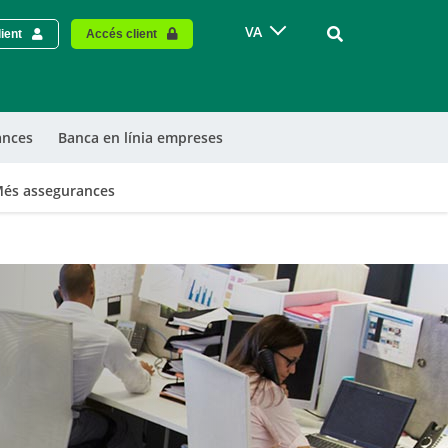
Vinculo - Buscar
VA
ient
Accés client
ances
Banca en línia empreses
és assegurances