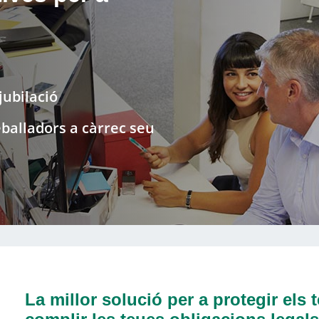
jubilació
balladors a càrrec seu
La millor solució per a protegir els 
complir les teues obligacions legals