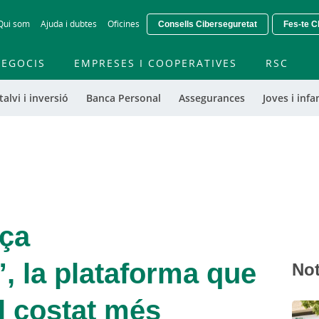
Skip
Qui som
Ajuda i dubtes
Oficines
Consells Ciberseguretat
Fes-te Cl
to
main
contentt
EGOCIS
EMPRESES I COOPERATIVES
RSC
talvi i inversió
Banca Personal
Assegurances
Joves i infan
nça
 la plataforma que
Not
l costat més