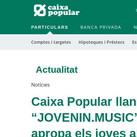
PARTICULARS
BANCA PRIVADA
N
Comptes i targetes
Hipoteques i Préstecs
Es
Actualitat
Notícies
Caixa Popular lla
“JOVENIN.MUSIC”,
apropa els joves a