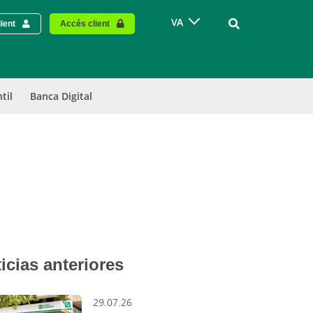
Vinculo - Buscar
VA
ient
Accés client
til
Banca Digital
icias anteriores
29.07.26