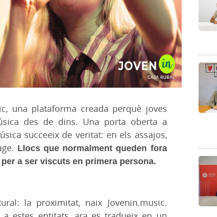
ic, una plataforma creada perquè joves
úsica des de dins. Una porta oberta a
ica succeeix de veritat: en els assajos,
tage.
Llocs que normalment queden fora
n per a ser viscuts en primera persona.
ral: la proximitat, naix Jovenin.music.
 a estes entitats, ara es tradueix en un