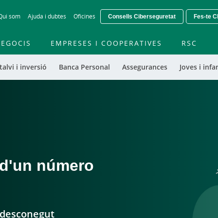
Skip
Qui som
Ajuda i dubtes
Oficines
Consells Ciberseguretat
Fes-te Cl
to
main
contentt
EGOCIS
EMPRESES I COOPERATIVES
RSC
talvi i inversió
Banca Personal
Assegurances
Joves i infan
 d'un número
 desconegut