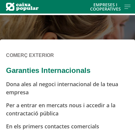
Skip
EMPRESES I
COOPERATIVES
to
main
contentt
COMERÇ EXTERIOR
Garanties Internacionals
Dona ales al negoci internacional de la teua
empresa
Per a entrar en mercats nous i accedir a la
contractació pública
En els primers contactes comercials