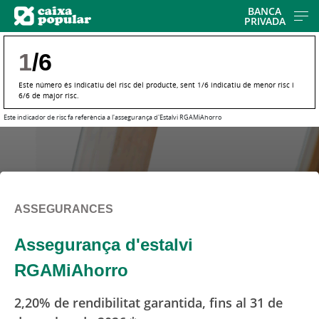
Skip
BANCA
PRIVADA
to
main
1
/6
contentt
Este número és indicatiu del risc del producte, sent 1/6 indicatiu de menor risc i
6/6 de major risc.
Este indicador de risc fa referència a l'assegurança d'Estalvi RGAMiAhorro
ASSEGURANCES
Assegurança d'estalvi
RGAMiAhorro
2,20% de rendibilitat garantida, fins al 31 de