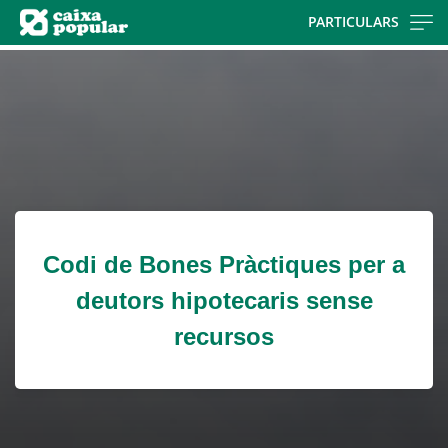
Skip
PARTICULARS
to
Cargando
main
contenido,
contentt
por
favor
espere...
Codi de Bones Pràctiques per a
deutors hipotecaris sense
recursos